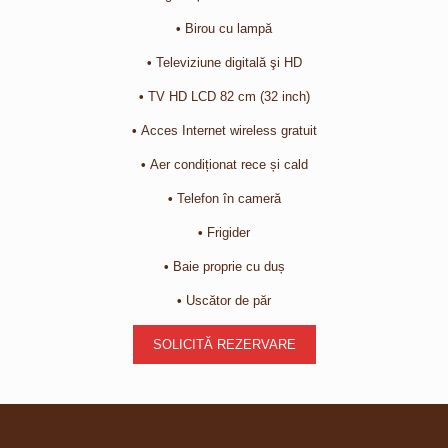
•
Birou cu lampă
•
Televiziune digitală şi HD
•
TV HD LCD 82 cm (32 inch)
•
Acces Internet wireless gratuit
•
Aer condiționat rece și cald
•
Telefon în cameră
•
Frigider
•
Baie proprie cu duș
•
Uscător de păr
SOLICITĂ REZERVARE