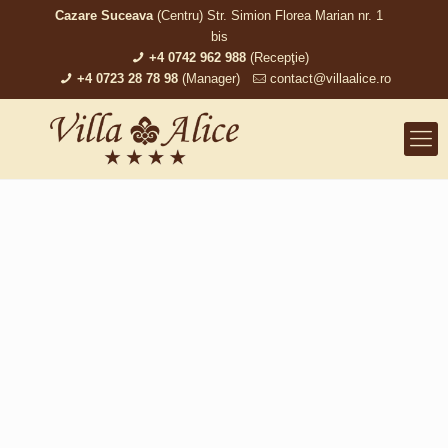
Cazare Suceava
(Centru) Str. Simion Florea Marian nr. 1
bis
+4 0742 962 988
(Recepţie)
+4 0723 28 78 98
(Manager)
contact@villaalice.ro